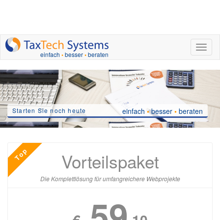
nav.to
einfach
•
besser
•
beraten
Starten Sie noch heute
einfach
•
besser
•
beraten
Top
Vorteilspaket
Die Komplettlösung für umfangreichere Webprojekte
59
€
,10