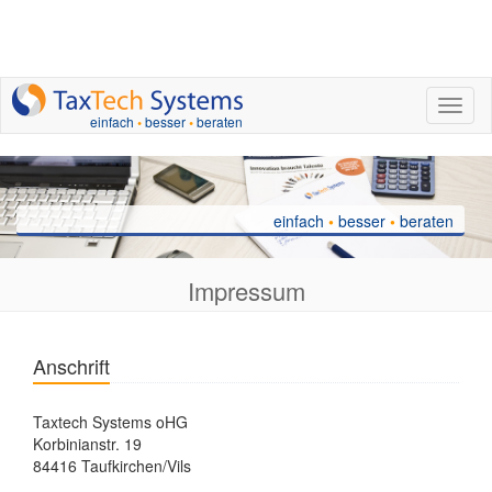
nav.to
einfach
•
besser
•
beraten
einfach
•
besser
•
beraten
Impressum
Anschrift
Taxtech Systems oHG
Korbinianstr. 19
84416 Taufkirchen/Vils