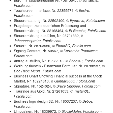
Euro mit Taschenrechner Nr. 40610547,
© Schlierner,
Fotolia.com
Touchscreen Interface, Nr. 22355574,
© Itestro,
Fotolia.com
Steuererstattung, Nr. 22502400,
© Eyewave, Fotolia.com
Fragebogen zur steuerlichen Erfasssung und
Steuererklärung, Nr. 22168464,
© El Gaucho, Fotolia.com
Steuererklärung ausfüllen, Nr. 28701332,
©
Johannesspreter, Fotolia.com
Steuern, Nr. 28763950,
© PhotoSG, Fotolia.com
Signing Contract, Nr. 50567,
© Karramba Production,
Fotolia.com
Antrag ausfüllen, Nr. 19572916,
© Shoot4u, Fotolia.com
Werbungskosten - Finanzamt Formular, Nr. 20788537,
©
Doc Rabe Media, Fotolia.com
Business Chart Showing Financial success at the Stock
Market, Nr. 10224613,
© Gunnar3000, Fotolia.com
Signature, Nr. 1524024,
© Bruce Shippee, Fotolia.com
Trauringe aus Gold, Nr. 27261053,
© Tristan3D,
Fotolia.com
Business logo design 3D, Nr. 18037237,
© Beboy,
Fotolia.com
Limousinen, Nr. 18339972,
© SibylleMohn, Fotolia.com