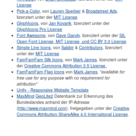
License
Pick-a-Color
, von
Lauren Sperber
&
Broadstreet Ads
.
lizenziert unter der
MIT License
GlyphIcons
, von
Jan Kovarik
. lizenziert unter der
GlyphIcons Pro License
Font Awesome
, von
Dave Gandy
. lizenziert unter der
SIL
Open Font License, MIT License, und CC BY 3.0 License
Simple Line Icons
, von
Sabbir
&
Contributors
. lizenziert
unter der
MIT License
FamFamFam Silk Icons
, von
Mark James
. lizenziert unter
der
Creative Commons Attribution 2.5 License.
FamFamFam Flag Icons
von
Mark James
.
"available for
free use for any purpose with no requirement for
attribution"
Unify - Responsive Website Template
MaxMind
GeoLite2
Datenbank zur Erkennung des
Bundeslandes anhand der IP-Adresse
(
http://www.maxmind.com
). freigegeben unter der
Creative
Commons Attribution-ShareAlike 4.0 International License
.