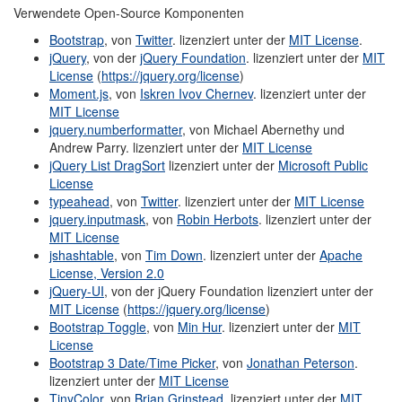
Verwendete Open-Source Komponenten
Bootstrap
, von
Twitter
. lizenziert unter der
MIT License
.
jQuery
, von der
jQuery Foundation
. lizenziert unter der
MIT
License
(
https://jquery.org/license
)
Moment.js
, von
Iskren Ivov Chernev
. lizenziert unter der
MIT License
jquery.numberformatter
, von Michael Abernethy und
Andrew Parry. lizenziert unter der
MIT License
jQuery List DragSort
lizenziert unter der
Microsoft Public
License
typeahead
, von
Twitter
. lizenziert unter der
MIT License
jquery.inputmask
, von
Robin Herbots
. lizenziert unter der
MIT License
jshashtable
, von
Tim Down
. lizenziert unter der
Apache
License, Version 2.0
jQuery-UI
, von der jQuery Foundation lizenziert unter der
MIT License
(
https://jquery.org/license
)
Bootstrap Toggle
, von
Min Hur
. lizenziert unter der
MIT
License
Bootstrap 3 Date/Time Picker
, von
Jonathan Peterson
.
lizenziert unter der
MIT License
TinyColor
, von
Brian Grinstead
. lizenziert unter der
MIT