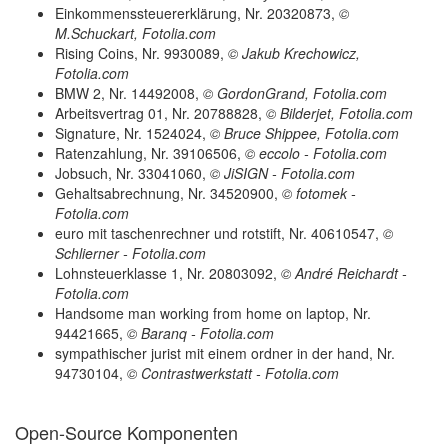
Einkommenssteuererklärung, Nr. 20320873,
©
M.Schuckart, Fotolia.com
Rising Coins, Nr. 9930089,
© Jakub Krechowicz,
Fotolia.com
BMW 2, Nr. 14492008,
© GordonGrand, Fotolia.com
Arbeitsvertrag 01, Nr. 20788828,
© Bilderjet, Fotolia.com
Signature, Nr. 1524024,
© Bruce Shippee, Fotolia.com
Ratenzahlung, Nr. 39106506,
© eccolo - Fotolia.com
Jobsuch, Nr. 33041060,
© JiSIGN - Fotolia.com
Gehaltsabrechnung, Nr. 34520900,
© fotomek -
Fotolia.com
euro mit taschenrechner und rotstift, Nr. 40610547,
©
Schlierner - Fotolia.com
Lohnsteuerklasse 1, Nr. 20803092,
© André Reichardt -
Fotolia.com
Handsome man working from home on laptop, Nr.
94421665,
© Baranq - Fotolia.com
sympathischer jurist mit einem ordner in der hand, Nr.
94730104,
© Contrastwerkstatt - Fotolia.com
Open-Source Komponenten