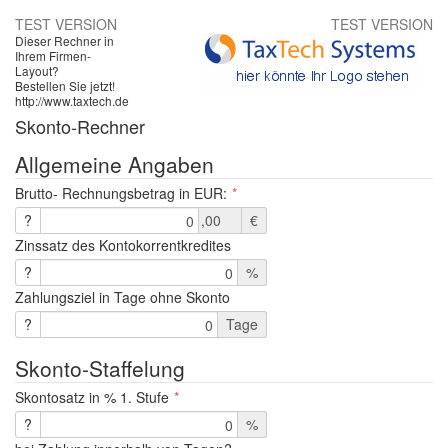
TEST VERSION
TEST VERSION
Dieser Rechner in
Ihrem Firmen-
Layout?
Bestellen Sie jetzt!
http://www.taxtech.de
Skonto-Rechner
Allgemeine Angaben
Brutto- Rechnungsbetrag in EUR:
?
,00
€
0
Zinssatz des Kontokorrentkredites
?
%
Zahlungsziel in Tage ohne Skonto
?
Tage
0
Skonto-Staffelung
Skontosatz in % 1. Stufe
?
%