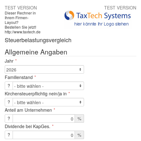
TEST VERSION
TEST VERSION
Dieser Rechner in
Ihrem Firmen-
Layout?
Bestellen Sie jetzt!
http://www.taxtech.de
Steuerbelastungsvergleich
Allgemeine Angaben
Jahr
Familienstand
?
Kirchensteuerpflichtig nein/ja in
?
Anteil am Unternehmen
?
%
Dividende bei KapGes.
?
%